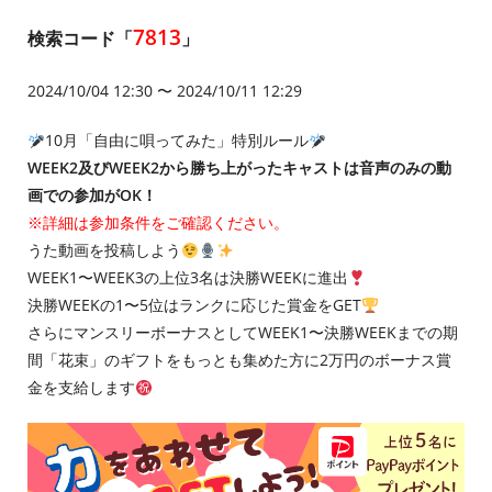
7813
検索コード「
」
2024/10/04 12:30 〜 2024/10/11 12:29
10月「自由に唄ってみた」特別ルール
WEEK2及びWEEK2から勝ち上がったキャストは音声のみの動
画での参加がOK！
※詳細は参加条件をご確認ください。
うた動画を投稿しよう
WEEK1〜WEEK3の上位3名は決勝WEEKに進出
決勝WEEKの1〜5位はランクに応じた賞金をGET
さらにマンスリーボーナスとしてWEEK1〜決勝WEEKまでの期
間「花束」のギフトをもっとも集めた方に2万円のボーナス賞
金を支給します