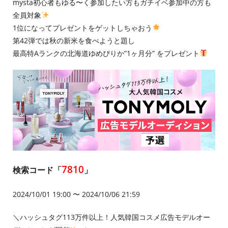
mysta初心者もゆる〜く参加したい方もガチイベ参加中の方も
全員対象
1位になってプレゼントをゲットしちゃおう
第42弾では秋の新米を食べようと題し
最高特Aランクの北海道ゆめぴりか”1ヶ月分” をプレゼント
7810
検索コード「
」
2024/10/01 19:00 〜 2024/10/06 21:59
＼ハッシュタグ113万件以上！人気韓国コスメ広告モデルオー