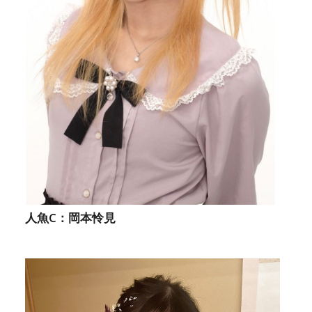
人魚C：岡本怜見