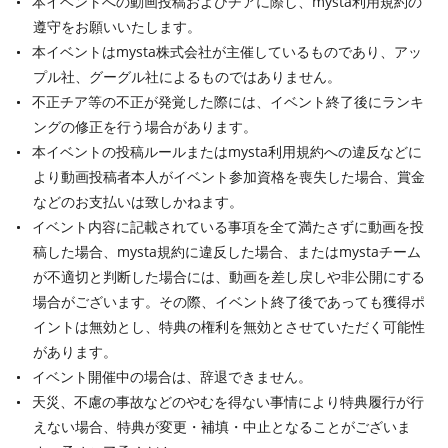
本イベントへの動画投稿およびチアに際し、mysta利用規約の
遵守をお願いいたします。
本イベントはmysta株式会社が主催しているものであり、アッ
プル社、グーグル社によるものではありません。
不正チア等の不正が発覚した際には、イベント終了後にランキ
ングの修正を行う場合があります。
本イベントの投稿ルールまたはmysta利用規約への違反などに
より動画投稿者本人がイベント参加資格を喪失した場合、賞金
などのお支払いは致しかねます。
イベント内容に記載されている事項を全て満たさずに動画を投
稿した場合、mysta規約に違反した場合、またはmystaチーム
が不適切と判断した場合には、動画を差し戻しや非公開にする
場合がございます。その際、イベント終了後であっても獲得ポ
イントは無効とし、特典の権利を無効とさせていただく可能性
があります。
イベント開催中の場合は、辞退できません。
天災、不慮の事故などのやむを得ない事情により特典履行が行
えない場合、特典が変更・補填・中止となることがございま