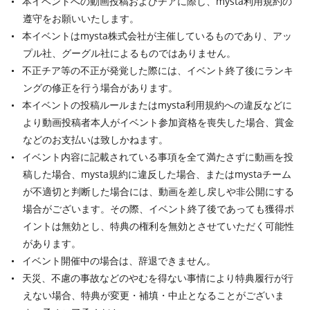
本イベントへの動画投稿およびチアに際し、mysta利用規約の
遵守をお願いいたします。
本イベントはmysta株式会社が主催しているものであり、アッ
プル社、グーグル社によるものではありません。
不正チア等の不正が発覚した際には、イベント終了後にランキ
ングの修正を行う場合があります。
本イベントの投稿ルールまたはmysta利用規約への違反などに
より動画投稿者本人がイベント参加資格を喪失した場合、賞金
などのお支払いは致しかねます。
イベント内容に記載されている事項を全て満たさずに動画を投
稿した場合、mysta規約に違反した場合、またはmystaチーム
が不適切と判断した場合には、動画を差し戻しや非公開にする
場合がございます。その際、イベント終了後であっても獲得ポ
イントは無効とし、特典の権利を無効とさせていただく可能性
があります。
イベント開催中の場合は、辞退できません。
天災、不慮の事故などのやむを得ない事情により特典履行が行
えない場合、特典が変更・補填・中止となることがございま