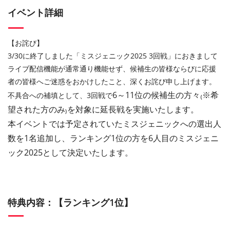
イベント詳細
【お詫び】
3/30に終了しました「ミスジェニック2025 3回戦」におきまして
ライブ配信機能が通常通り機能せず、候補生の皆様ならびに応援
者の皆様へご迷惑をおかけしたこと、深くお詫び申し上げます。
6～11位の候補生の方々₍※希
不具合への補填として、3回戦で
望された方のみ₎を対象に延長戦を実施いたします。
本イベントでは
予定されていたミスジェニックへの選出人
数を
1
名追加し、ランキング
1
位の方を
6
人目のミスジェニ
ック
2025
として決定いたします。
特典内容：【ランキング1位】