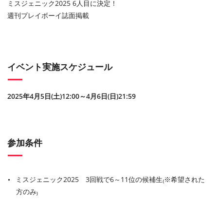
ミスジェニック2025 6人目に決定！
週刊プレイボーイ誌面掲載
イベント実施スケジュール
2025
年
4
月
5
日
(
土
)12:00
～
4
月
6
日
(
日
)21:59
参加条件
ミスジェニック2025 3回戦で6～11位の候補生₍※希望された
方のみ₎