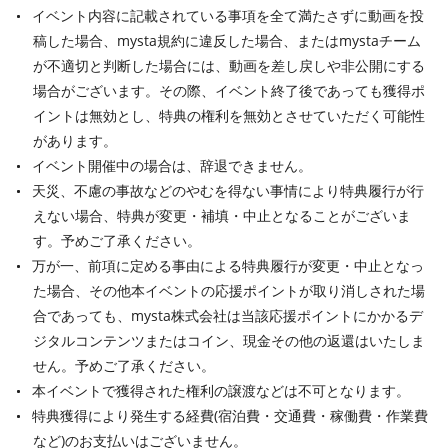
イベント内容に記載されている事項を全て満たさずに動画を投
稿した場合、mysta規約に違反した場合、またはmystaチーム
が不適切と判断した場合には、動画を差し戻しや非公開にする
場合がございます。その際、イベント終了後であっても獲得ポ
イントは無効とし、特典の権利を無効とさせていただく可能性
があります。
イベント開催中の場合は、辞退できません。
天災、不慮の事故などのやむを得ない事情により特典履行が行
えない場合、特典が変更・補填・中止となることがございま
す。予めご了承ください。
万が一、前項に定める事由による特典履行が変更・中止となっ
た場合、その他本イベントの応援ポイントが取り消しされた場
合であっても、mysta株式会社は当該応援ポイントにかかるデ
ジタルコンテンツまたはコイン、現金その他の返還はいたしま
せん。予めご了承ください。
本イベントで獲得された権利の譲渡などは不可となります。
特典獲得により発生する経費(宿泊費・交通費・稼働費・作業費
など)のお支払いはございません。