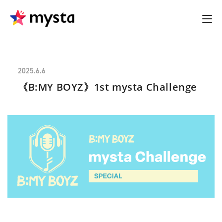
2025.6.6
《B:MY BOYZ》1st mysta Challenge