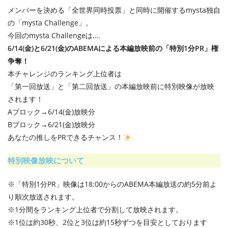
メンバーを決める「全世界同時投票」と同時に開催するmysta独自
の「mysta Challenge」。
今回のmysta Challengeは….
6/14(金)と6/21(金)のABEMAによる本編放映前の「特別1分PR」権
争奪！
本チャレンジのランキング上位者は
「第一回放送」と「第二回放送」の本編放映前に特別映像が放映
されます！
Aブロック→6/14(金)放映分
Bブロック→6/21(金)放映分
あなたの推しをPRできるチャンス！
特別映像放映について​
※「特別1分PR」映像は18:00からのABEMA本編放送の約5分前よ
り順次放送されます。
※1分間をランキング上位者で分割して放映されます。
※1位は約30秒、2位と3位は約15秒ずつを目安としております