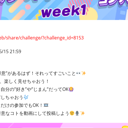
eb/share/challenge/?challenge_id=8153
6/15 21:59
と得意”があるはず！それってすごいこと
で、楽しく見せちゃおう！
分の”好き”や”じまん”だってOK
露しちゃおう
だけの参加でもOK！
得意なコトを動画にして投稿しよう