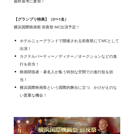
最終選考に参加！
【グランプリ特典】（0〜1名）
横浜国際映画祭 前夜祭 MC出演予定！
ホテルニューグランドで開催される前夜祭にてMCとして
出演！
カクテルパーティー／ディナー／オークションなどの進
行を担当！
映画関係者・著名人が集う特別な空間での進行役を担
当！
横浜国際映画祭という国際的舞台に立つ、かけがえのな
い貴重な機会！