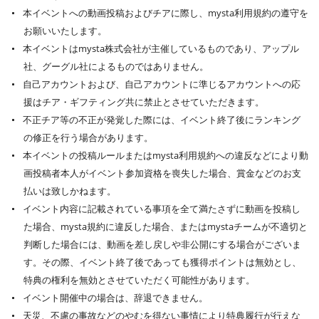
本イベントへの動画投稿およびチアに際し、mysta利用規約の遵守を
お願いいたします。
本イベントはmysta株式会社が主催しているものであり、アップル
社、グーグル社によるものではありません。
自己アカウントおよび、自己アカウントに準じるアカウントへの応
援はチア・ギフティング共に禁止とさせていただきます。
不正チア等の不正が発覚した際には、イベント終了後にランキング
の修正を行う場合があります。
本イベントの投稿ルールまたはmysta利用規約への違反などにより動
画投稿者本人がイベント参加資格を喪失した場合、賞金などのお支
払いは致しかねます。
イベント内容に記載されている事項を全て満たさずに動画を投稿し
た場合、mysta規約に違反した場合、またはmystaチームが不適切と
判断した場合には、動画を差し戻しや非公開にする場合がございま
す。その際、イベント終了後であっても獲得ポイントは無効とし、
特典の権利を無効とさせていただく可能性があります。
イベント開催中の場合は、辞退できません。
天災、不慮の事故などのやむを得ない事情により特典履行が行えな