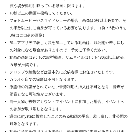
顔や姿が鮮明に映っている動画に限ります。
10秒以上の動画を投稿してください。
フォトムービーやスライドショーの場合、画像は5枚以上必要で、そ
の半数以上にご自身が写っている必要があります。（例：5枚のうち
3枚はご自身の画像）
加工アプリ等で著しく顔を加工している動画は、非公開や差し戻し
の対象になる場合がありますので、予めご了承ください。
動画の画角は9：16の縦型動画、サムネイルは1：1(480px以上)の正
方形が推奨です。
テロップや編集などは基本的に投稿者様にお任せいたします。
カラオケ店での撮影は不可となります。
原盤権の許諾がとれていない音源利用の挿入は不可となり、音声が
消音となる可能性がございます。
同一人物が複数アカウントでイベントに参加した場合、イベントへ
の参加が取り消しとなります。
過去にmystaに投稿したことのある動画の場合、差し戻し、非公開の
対象となります。
動画に音源を使用される場合は、動画投稿時に申請が必要となりま