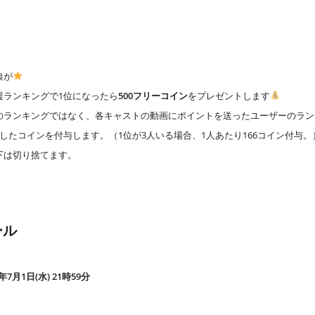
典が
援ランキングで1位になったら
500フリーコイン
をプレゼントします
のランキングではなく、各キャストの動画にポイントを送ったユーザーのラン
したコインを付与します。（1位が3人いる場合、1人あたり166コイン付与。
下は切り捨てます。
ール
6年7月1日(水) 21時59分