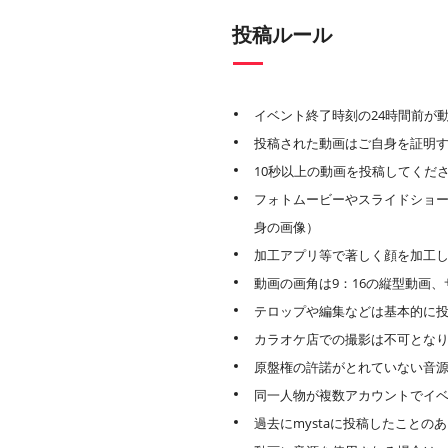
投稿ルール
イベント終了時刻の24時間前が
投稿された動画はご自身を証明
10秒以上の動画を投稿してくだ
フォトムービーやスライドショー
身の画像）
加工アプリ等で著しく顔を加工
動画の画角は9：16の縦型動画、サ
テロップや編集などは基本的に
カラオケ店での撮影は不可とな
原盤権の許諾がとれていない音
同一人物が複数アカウントでイ
過去にmystaに投稿したこと