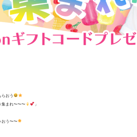
もらおう
き集まれ〜〜〜
」
ゃおう〜〜