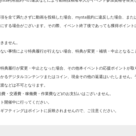
ysta利用規約への違反などにより動画投稿者本人がイベント参加資格を喪失
項を全て満たさずに動画を投稿した場合、mysta規約に違反した場合、または
開にする場合がございます。その際、イベント終了後であっても獲得ポイント
できません。
得ない事情により特典履行が行えない場合、特典が変更・補填・中止となるこ
特典履行が変更・中止となった場合、その他本イベントの応援ポイントが取り消
かかるデジタルコンテンツまたはコイン、現金その他の返還はいたしません。
譲渡などは不可となります。
泊費・交通費・稼働費・作業費など)のお支払いはございません。
ント開催中に行ってください。
、ギフティングはポイントに反映されませんので、ご注意ください。