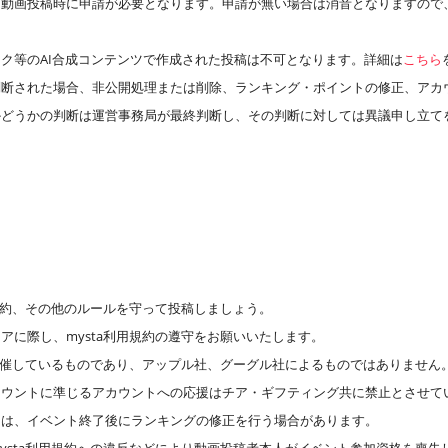
、動画投稿時に申請が必要となります。申請が無い場合は消音となりますので
ク等のAI合成コンテンツで作成された投稿は不可となります。詳細は
こちら
判断された場合、非公開処理または削除、ランキング・ポイントの修正、アカ
かどうかの判断は運営事務局が最終判断し、その判断に対しては異議申し立て
用規約、その他のルールを守って投稿しましょう。
アに際し、mysta利用規約の遵守をお願いいたします。
が主催しているものであり、アップル社、グーグル社によるものではありません
カウントに準じるアカウントへの応援はチア・ギフティング共に禁止とさせて
には、イベント終了後にランキングの修正を行う場合があります。