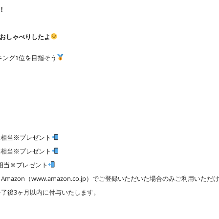
！
おしゃべりしたよ
キング1位を目指そう
0円 相当※プレゼント
0円 相当※プレゼント
円 相当※プレゼント
mazon（www.amazon.co.jp）でご登録いただいた場合のみご利用いただ
終了後3ヶ月以内に付与いたします。