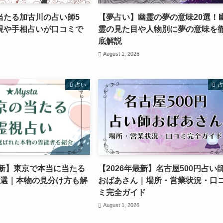
当たる加古川の占い師5
【夢占い】幽霊の夢の意味20選！
視や手相占いが口コミで
霊の見た目や人物別に夢の意味を
底解説
August 1, 2026
占い
最新】東京で本当に当たる
【2026年最新】名古屋500円占い
8選｜本物の見分け方も解
おばあさん｜場所・営業状況・口
ミ完全ガイド
August 1, 2026