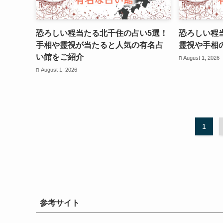
恐ろしい程当たる北千住の占い5選！
恐ろしい程
手相や霊視が当たると人気の有名占
霊視や手相
い館をご紹介
August 1, 2026
August 1, 2026
1
参考サイト