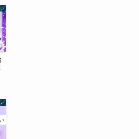
占い
当
ミ
占い