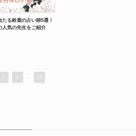
当たる鈴鹿の占い師5選！
の人気の先生をご紹介
2
3
...
20