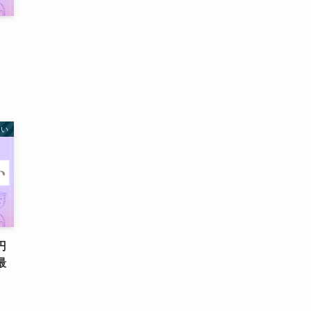
・
占い
円
最