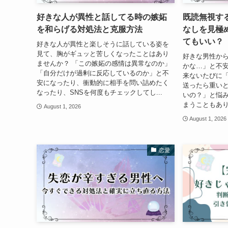
好きな人が異性と話してる時の嫉妬
既読無視す
を和らげる対処法と克服方法
なしを見極め
てもいい？
好きな人が異性と楽しそうに話している姿を
見て、胸がギュッと苦しくなったことはあり
好きな男性か
ませんか？ 「この嫉妬の感情は異常なのか」
かな…」と不安
「自分だけが過剰に反応しているのか」と不
来ないたびに「
安になったり、衝動的に相手を問い詰めたく
送ったら重い
なったり、SNSを何度もチェックしてし...
いの？」と悩
まうこともあり
August 1, 2026
August 1, 2026
恋愛