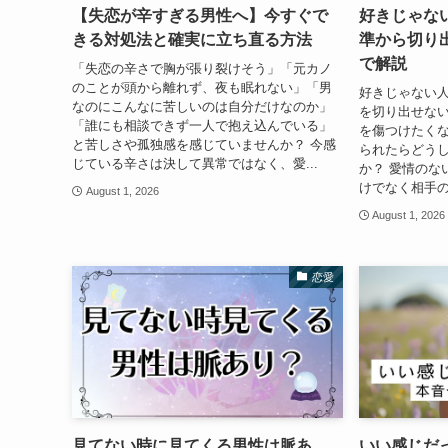
【失恋が辛すぎる男性へ】今すぐで
好きじゃな
きる対処法と確実に立ち直る方法
準から切り
で解説
「失恋の辛さで胸が張り裂けそう」「元カノ
のことが頭から離れず、夜も眠れない」「男
好きじゃない
なのにこんなに苦しいのは自分だけなのか」
を切り出せな
「誰にも相談できず一人で抱え込んでいる」
を傷つけたく
と苦しさや孤独感を感じていませんか？ 今感
られたらどう
じている辛さは決して異常ではなく、愛...
か？ 愛情のな
けでなく相手の
August 1, 2026
August 1, 2026
恋愛
見てない時に見てくる男性は脈あ
いい感じだ