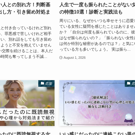
い人との別れ方！判断基
人生で一度も振られたことがない
出し方・引き留め対処ま
の特徴10選！診断と実践法も
周りにいる、なぜかいつも幸せそうに恋愛
ている女性に疑問を感じたことはありませ
人と付き合っているけれど別れ
か？ 「自分は何度も振られているのに、
い、罪悪感で苦しいけれど相手
はなぜ振られないの？」「振られない女性
ない、別れ話をしても引き留め
は何か特別な秘密があるのでは？」と気に
しようと不安を抱えていません
っている方も多いでしょう。 実は振ら...
い交際を続けることは、本人だ
時間も奪ってしまう不誠...
August 1, 2026
恋愛
ったのに既読無視する女
いい感じだったのに連絡こない男