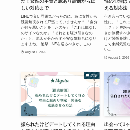
た！女性の本音と脈あり診断から正
性の心理は
しい対応まで
える対応法
LINEで良い雰囲気だったのに、急に女性から
付き合ってい
既読無視されて戸惑っていませんか？ 「自分
性に、「これ
が何か悪いことをしたのか」「これは脈なし
し？」と戸惑っ
のサインなのか」「それとも駆け引きなの
きか無視すべ
か」と、原因が分からず不安な気持ちになり
けど関係を壊
ますよね。 追撃LINEを送るべきか、この...
して束縛気質
い...
August 1, 2026
August 1, 2026
恋愛
振られたけどデートしてくれる理由
出会って1