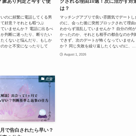
？脈あり判定と今すぐ使
クされる理由10選！次に活かす対
は？
ないのに頻繁に電話してくる男
マッチングアプリで良い雰囲気でデートし
って好意？それとも暇つぶ
のに、会った後に突然ブロックされて理由
ていませんか？ 電話に出るべ
わからず混乱していませんか？ 自分の何
きか判断に迷ったり、断りたい
かったのか、それとも相手の都合なのか判
したくないと悩んだり、もしか
できず、次のデートが怖くなっていません
なのかと不安になったりして
か？ 同じ失敗を繰り返したくないのに、...
August 1, 2026
恋愛
ヶ月で告白されたら早い？