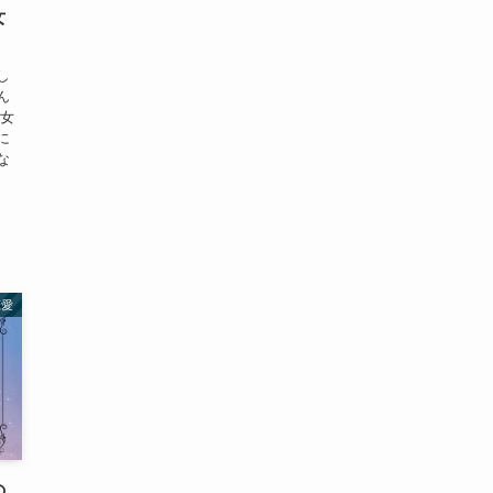
女
し
ん
彼女
に
な
恋愛
の