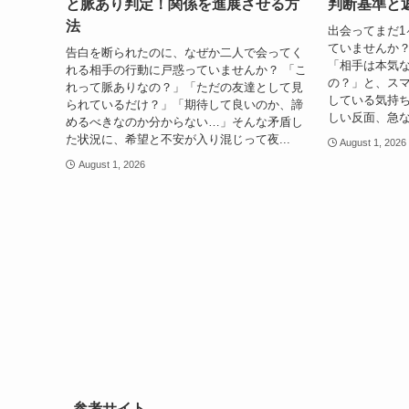
と脈あり判定！関係を進展させる方
判断基準と
法
出会ってまだ1
ていませんか？
告白を断られたのに、なぜか二人で会ってく
「相手は本気
れる相手の行動に戸惑っていませんか？ 「こ
の？」と、ス
れって脈ありなの？」「ただの友達として見
している気持ち
られているだけ？」「期待して良いのか、諦
しい反面、急な
めるべきなのか分からない…」そんな矛盾し
た状況に、希望と不安が入り混じって夜...
August 1, 2026
August 1, 2026
参考サイト