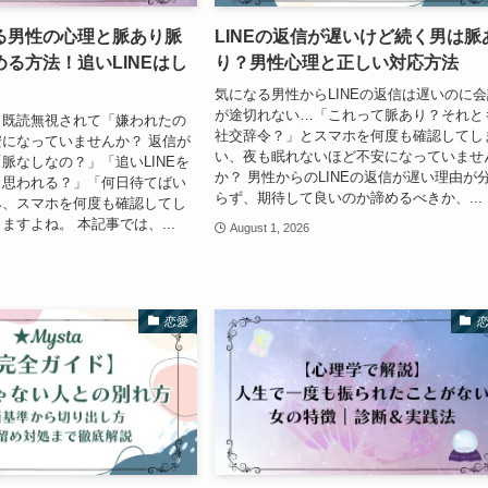
る男性の心理と脈あり脈
LINEの返信が遅いけど続く男は脈
る方法！追いLINEはし
り？男性心理と正しい対応方法
気になる男性からLINEの返信は遅いのに
が途切れない…「これって脈あり？それと
ら既読無視されて「嫌われたの
社交辞令？」とスマホを何度も確認してし
になっていませんか？ 返信が
い、夜も眠れないほど不安になっていませ
脈なしなの？」「追いLINEを
か？ 男性からのLINEの返信が遅い理由が
と思われる？」「何日待てばい
らず、期待して良いのか諦めるべきか、...
み、スマホを何度も確認してし
ますよね。 本記事では、...
August 1, 2026
恋愛