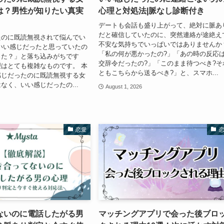
は？男性が知りたい真実
心理と対処法|脈なし診断付き
デートも会話も盛り上がって、絶対に脈あ
だと確信していたのに、突然連絡が途絶え
たのに既読無視されて悩んでい
不安な気持ちでいっぱいではありませんか
いい感じだったと思っていたの
「私の何が悪かったの?」「あの時の反応
った？」と落ち込みがちです
交辞令だったの?」「このまま待つべき?そ
はとても複雑なものです。 本
ともこちらから送るべき?」と、スマホ...
感じだったのに既読無視する女
なく、いい感じだったの...
August 1, 2026
恋愛
ないのに電話したがる男
マッチングアプリで会った後ブロ