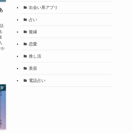
出会い系アプリ
あ
占い
会話
も
復縁
ま
ん
恋愛
分か
推し活
美容
電話占い
恋愛