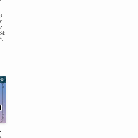
り
て
？
は社
れ
恋愛
ッ