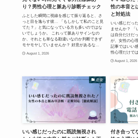
り？男性心理と脈あり診断チェック
性の本音と
と対処法
ふとした瞬間に視線を感じて振り返ると、さ
っと目を逸らす彼… 「もしかして私のこと見
いい感じだっ
てた？」と気になっている方も多いのではな
ませんか？ 「
いでしょうか。 これって脈ありサインなの
は自分だけだ
か、それとも単なる勘違いなのか判断できず
が、女性の心理
モヤモヤしていませんか？ 好意があるな...
記事ではいい
性心理だけでは
August 1, 2026
August 1, 2026
恋愛
いい感じだったのに既読無視され
付き合って