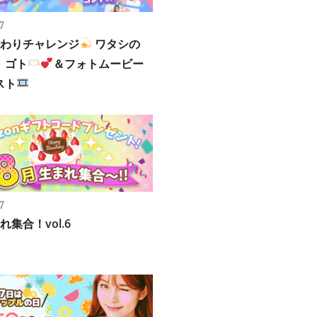
7
替わりチャレンジ
ワタシの
』ゴト
＆フォトムービー
スト
7
れ集合！vol.6