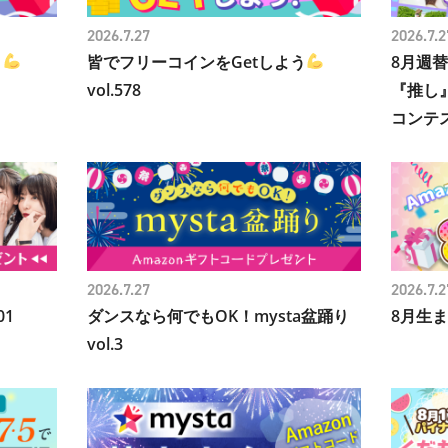
2026.7.27
2026.7.2
う
皆でフリーコインをGetしよう
8月週
vol.578
『推し
コンテ
2026.7.27
2026.7.2
01
ダンスなら何でもOK！mysta盆踊り
8月生ま
vol.3