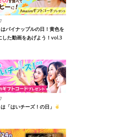
7
7日はパイナップルの日！黄色を
した動画をあげよう！vol.3
7
2日は「はいチーズ！の日」