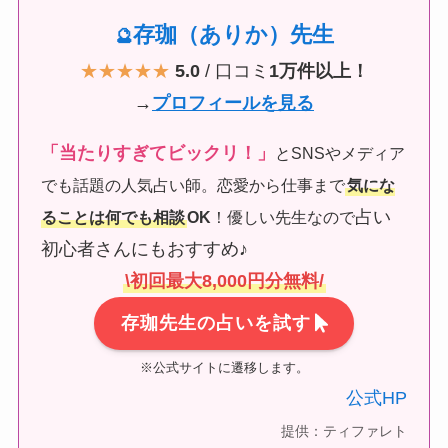
存珈（ありか）先生
🔮
★★★★★
5.0
/ 口コミ
1万件以上！
→
プロフィールを見る
「当たりすぎてビックリ！」
とSNSやメディア
でも話題の人気占い師。恋愛から仕事まで
気にな
占い
ることは何でも相談
OK
！優しい先生なので
初心者さんにもおすすめ♪
\初回最大8,000円分無料/
存珈先生の占いを試す
※公式サイトに遷移します。
公式HP
提供：ティファレト