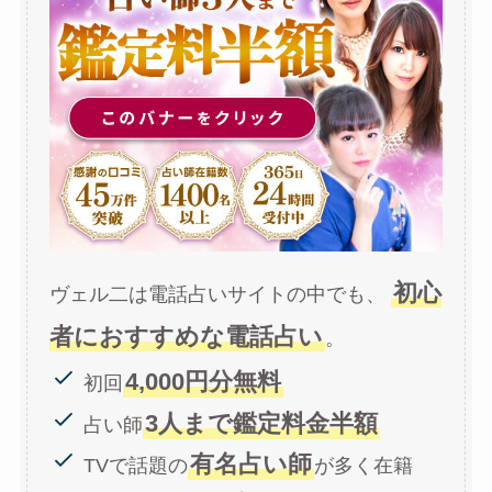
初心
ヴェル二は電話占いサイトの中でも、
者におすすめな電話占い
。
4,000円分無料
初回
3人まで鑑定料金半額
占い師
有名占い師
TVで話題の
が多く在籍