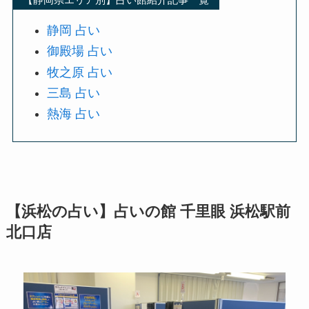
静岡 占い
御殿場 占い
牧之原 占い
三島 占い
熱海 占い
【浜松の占い】占いの館 千里眼
浜松駅前
北口店