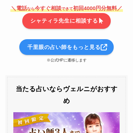
＼電話
今すぐ相談
初回4000円分無料／
なら
できて
シャティラ先生に相談する
千里眼の占い師をもっと見る
※公式HPに遷移します
当たる占いならヴェルニがおすす
め