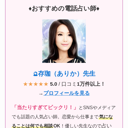
♦︎おすすめの電話占い師♦︎
存珈（ありか）先生
🔮
★★★★★
5.0
/ 口コミ
1万件以上！
→
プロフィールを見る
「当たりすぎてビックリ！」
とSNSやメディア
でも話題の人気占い師。恋愛から仕事まで
気にな
占い
ることは何でも相談
OK
！優しい先生なので