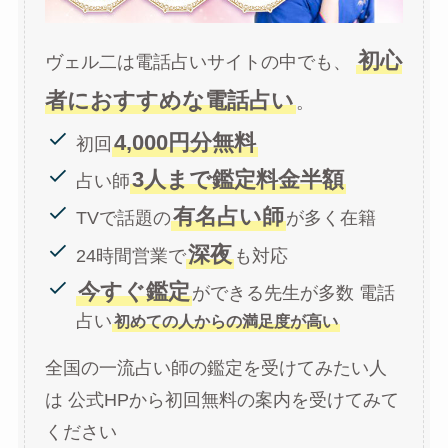
初心
ヴェル二は電話占いサイトの中でも、
者におすすめな電話占い
。
4,000円分無料
初回
3人まで鑑定料金半額
占い師
有名占い師
TVで話題の
が多く在籍
深夜
24時間営業で
も対応
今すぐ鑑定
ができる先生が多数 電話
占い
初めての人からの満足度が高い
全国の一流占い師の鑑定を受けてみたい人
は 公式HPから初回無料の案内を受けてみて
ください