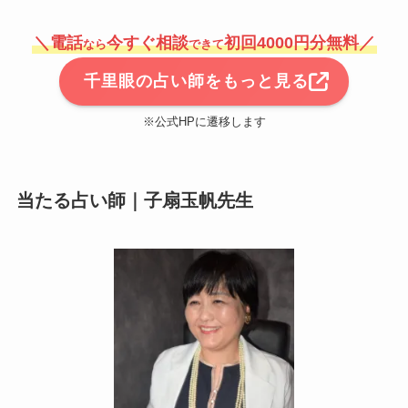
＼電話
今すぐ相談
初回4000円分無料／
なら
できて
千里眼の占い師をもっと見る
※公式HPに遷移します
当たる占い師｜子扇玉帆先生