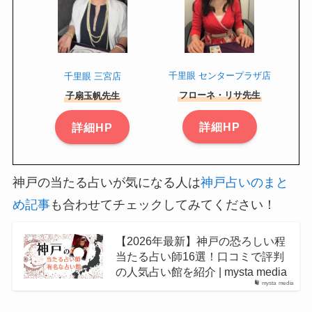
千里眼 センタープラザ店
千里眼 三宮店
フローネ・リサ先生
子扇玉帆先生
詳細HP
詳細HP
神戸の当たる占いが気になる人は
神戸占いのまと
め記事
も合わせてチェックしてみてください！
【2026年最新】神戸の恐ろしい程
当たる占い師16選！口コミで評判
の人気占い館を紹介 | mysta media
mysta media