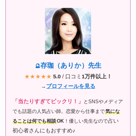
存珈（ありか）先生
🔮
★★★★★
5.0
/ 口コミ
1万件以上！
→
プロフィールを見る
「当たりすぎてビックリ！」
とSNSやメディア
でも話題の人気占い師。恋愛から仕事まで
気にな
占い
ることは何でも相談
OK
！優しい先生なので
初心者さんにもおすすめ♪