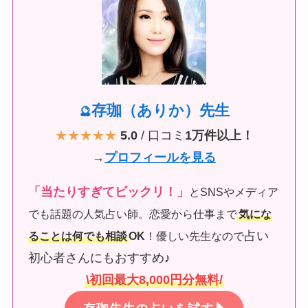
存珈（ありか）先生
🔮
★★★★★
5.0
/ 口コミ
1万件以上！
→
プロフィールを見る
「当たりすぎてビックリ！」
とSNSやメディア
でも話題の人気占い師。恋愛から仕事まで
気にな
占い
ることは何でも相談
OK
！優しい先生なので
初心者さんにもおすすめ♪
\初回最大8,000円分無料/