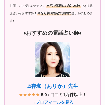
対面占いも楽しいけれど、
自宅で気軽にお試し体験
できる電
話占いもおすすめ！
今なら初回限定でお得に
占いが楽しめま
す♪
♦︎おすすめの電話占い師♦︎
存珈（ありか）先生
🔮
★★★★★
5.0
/ 口コミ
1万件以上！
→
プロフィールを見る